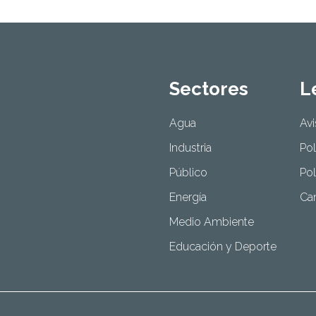
Sectores
L
Agua
Avi
Industria
Pol
Público
Pol
Energía
Can
Medio Ambiente
Educación y Deporte