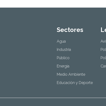
Sectores
L
Agua
Avi
Industria
Pol
Público
Pol
Energía
Can
Medio Ambiente
Educación y Deporte